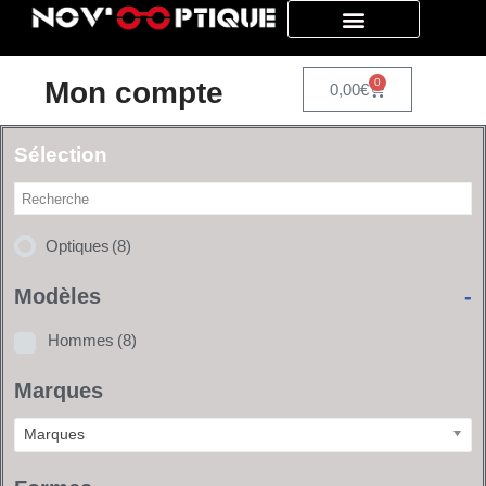
Aller
au
Mon compte
0
0,00
€
contenu
Sélection
Optiques
(8)
Modèles
-
Hommes
(8)
Marques
Marques