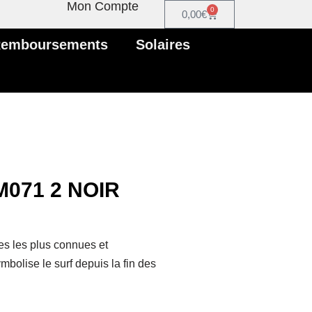
Mon Compte
0
0,00
€
 Remboursements
Solaires
M071 2 NOIR
es les plus connues et
bolise le surf depuis la fin des